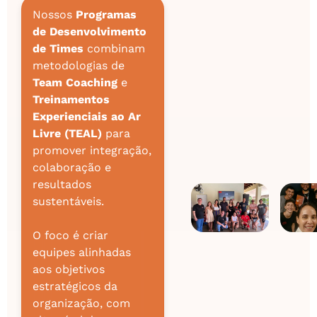
Nossos
Programas
de Desenvolvimento
de Times
combinam
metodologias de
Team Coaching
e
Treinamentos
Experienciais ao Ar
Livre (TEAL)
para
promover integração,
colaboração e
resultados
sustentáveis.
O foco é criar
equipes alinhadas
aos objetivos
estratégicos da
organização, com