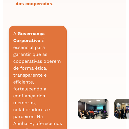
dos cooperados
.
A
Governança
Corporativa
é
essencial para
garantir que as
cooperativas operem
de forma ética,
transparente e
eficiente,
fortalecendo a
confiança dos
membros,
colaboradores e
parceiros. Na
AlinharH, oferecemos